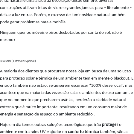
A luz natural é uma aliada da decoração desde sempre, diversas
construções utilizam tetos de vidro e grandes janelas para – literalmente –
deixar a luz entrar. Porém, o excesso de luminosidade natural também
pode gerar problemas para a mobília.
Ninguém quer os móveis e pisos desbotados por conta do sol, não é
mesmo?
Tela solar ( Filtrasol 5% persol )
A maioria dos clientes que procuram nossa loja em busca de uma solução
para proteção solar e térmica de um ambiente tem em mente o blackout. E
errado também não estão, se quiserem escurecer “100% desse local”, mas
acontece que na maioria das vezes são salas e ambientes de uso comum, e
que no momento que precisarem usá-las, perderão a claridade natural
externa que é muito importante, resultando em um consumo maior de
energia e sensação de espaço do ambiente reduzido .
Hoje em dia temos outras soluções tecnológicas que irão
proteger
o
ambiente contra raios UV e ajudar no
conforto térmico
também, são as